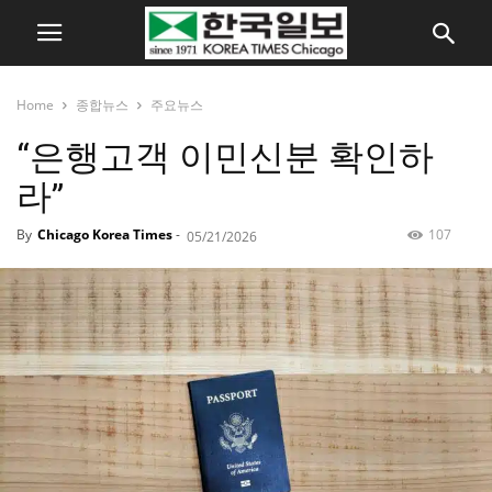
Home
종합뉴스
주요뉴스
“은행고객 이민신분 확인하
라”
By
Chicago Korea Times
-
107
05/21/2026