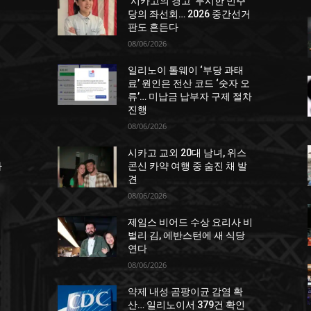
‘시카고의 경고’ 무시한 민주
당의 좌선회… 2026 중간선거
판도 흔든다
08/06/2026
일리노이 톨웨이 ‘부당 과태
거
료’ 원인은 전산 코드 ‘숫자 오
류’… 미납금 납부자 구제 절차
진행
08/06/2026
시카고 교외 20대 남녀, 위스
차
콘신 카약 여행 중 숨진 채 발
견
08/06/2026
제임스 비어드 수상 요리사 비
벌리 김, 에반스턴에 새 식당
연다
08/06/2026
약제 내성 곰팡이균 감염 확
산… 일리노이서 379건 확인