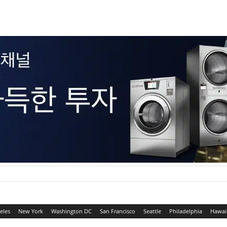
eles
New York
Washington DC
San Francisco
Seattle
Philadelphia
Hawai