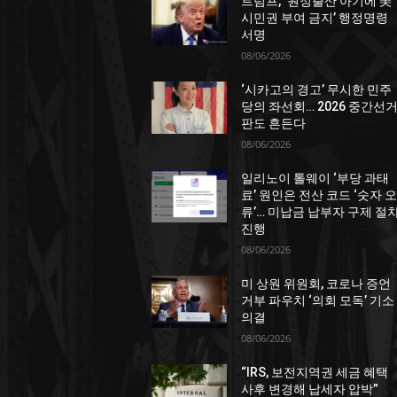
트럼프, ‘원정출산 아기에 美
시민권 부여 금지’ 행정명령
서명
08/06/2026
‘시카고의 경고’ 무시한 민주
당의 좌선회… 2026 중간선
판도 흔든다
08/06/2026
일리노이 톨웨이 ‘부당 과태
료’ 원인은 전산 코드 ‘숫자 오
류’… 미납금 납부자 구제 절
진행
08/06/2026
미 상원 위원회, 코로나 증언
거부 파우치 ‘의회 모독’ 기소
의결
08/06/2026
“IRS, 보전지역권 세금 혜택
사후 변경해 납세자 압박”