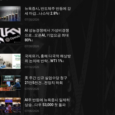
뉴욕증시, 반도체주 반등에 강
세 마감…나스닥 2.8%↑
07/30/2026
AI 성능경쟁에서 가성비경쟁
으로…오픈AI, 기업요금 최대
80%↓
07/30/2026
국제유가, 홍해 다국적 해상방
위 논의에 반락…WTI 1%↓
07/30/2026
美 주간 신규 실업수당 청구
21만5천건…전망치 하회
07/09/2026
AI주 반등에 뉴욕증시 일제히
상승…다우 53,000 첫 돌파
07/06/2026