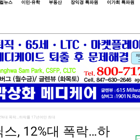
컬뉴스
이민·유학
부동산
장익경 특파원
이가희 특파원
 12%대 폭락…하락률 17년여만 최대
닉스, 12%대 폭락…하