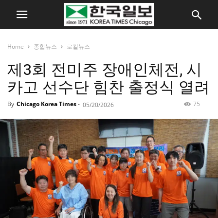
Home
종합뉴스
로컬뉴스
제3회 전미주 장애인체전, 시
카고 선수단 힘찬 출정식 열려
By
Chicago Korea Times
-
75
05/20/2026