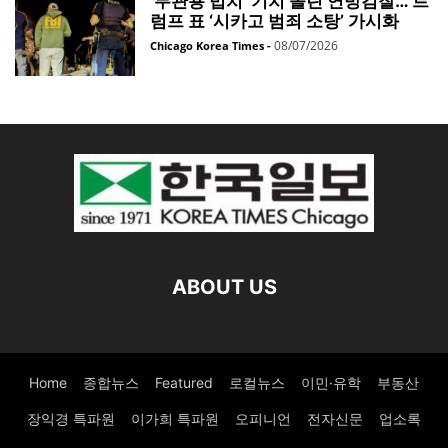
‘무관용 법치’ 기치 올린 연방검찰… 트
럼프 표 ‘시카고 범죄 소탕’ 가시화
08/07/2026
Chicago Korea Times
-
ABOUT US
Home
종합뉴스
Featured
로컬뉴스
이민·유학
부동산
장익경 특파원
이가희 특파원
오피니언
전자신문
업소록