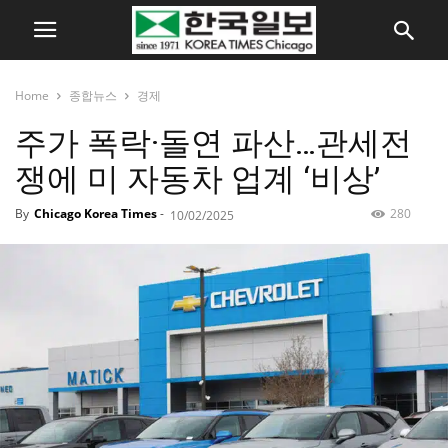
Home
종합뉴스
경제
주가 폭락·돌연 파산…관세전
쟁에 미 자동차 업계 ‘비상’
By
Chicago Korea Times
-
280
10/02/2025