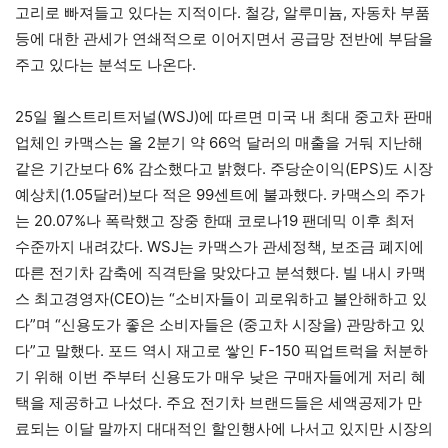
고리로 빠져들고 있다는 지적이다. 철강, 알루미늄, 자동차 부품
등에 대한 관세가 연쇄적으로 이어지면서 공급망 전반에 부담을
주고 있다는 분석도 나온다.
25일 월스트리트저널(WSJ)에 따르면 미국 내 최대 중고차 판매
업체인 카맥스는 올 2분기 약 66억 달러의 매출을 거둬 지난해
같은 기간보다 6% 감소했다고 밝혔다. 주당순이익(EPS)도 시장
예상치(1.05달러)보다 적은 99센트에 불과했다. 카맥스의 주가
는 20.07%나 폭락했고 장중 한때 코로나19 팬데믹 이후 최저
수준까지 내려갔다. WSJ는 카맥스가 관세정책, 보조금 폐지에
따른 전기차 감축에 직격탄을 맞았다고 분석했다. 빌 내시 카맥
스 최고경영자(CEO)는 “소비자들이 괴로워하고 불안해하고 있
다”며 “신용도가 좋은 소비자들은 (중고차 시장을) 관망하고 있
다”고 말했다. 포드 역시 재고로 쌓인 F-150 픽업트럭을 처분하
기 위해 이번 주부터 신용도가 매우 낮은 구매자들에게 저리 혜
택을 제공하고 나섰다. 주요 전기차 브랜드들은 세액공제가 만
료되는 이달 말까지 대대적인 할인행사에 나서고 있지만 시장의