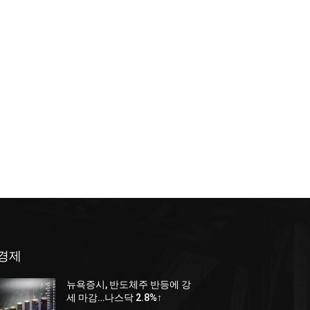
경제
뉴욕증시, 반도체주 반등에 강
세 마감…나스닥 2.8%↑