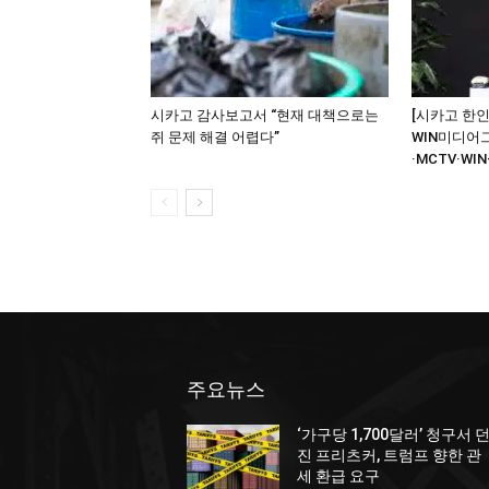
시카고 감사보고서 “현재 대책으로는
[시카고 한인
쥐 문제 해결 어렵다”
WIN미디어
·MCTV·WIN
주요뉴스
‘가구당 1,700달러’ 청구서 
진 프리츠커, 트럼프 향한 관
세 환급 요구