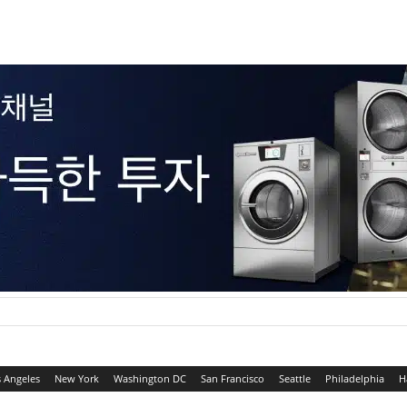
 Angeles
New York
Washington DC
San Francisco
Seattle
Philadelphia
H