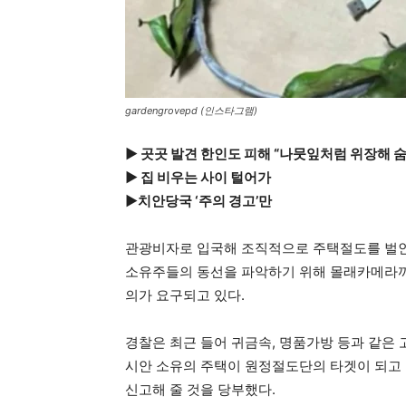
gardengrovepd (인스타그램)
▶ 곳곳 발견 한인도 피해 “나뭇잎처럼 위장해 숨
▶ 집 비우는 사이 털어가
▶치안당국 ‘주의 경고’만
관광비자로 입국해 조직적으로 주택절도를 벌인
소유주들의 동선을 파악하기 위해 몰래카메라까
의가 요구되고 있다.
경찰은 최근 들어 귀금속, 명품가방 등과 같은
시안 소유의 주택이 원정절도단의 타겟이 되고
신고해 줄 것을 당부했다.