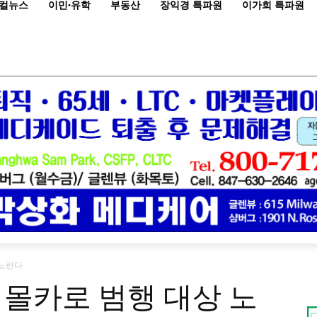
컬뉴스
이민·유학
부동산
장익경 특파원
이가희 특파원
 노린다
 몰카로 범행 대상 노