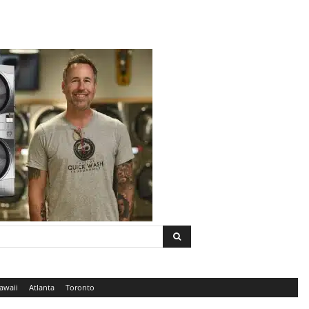
awaii
Atlanta
Toronto