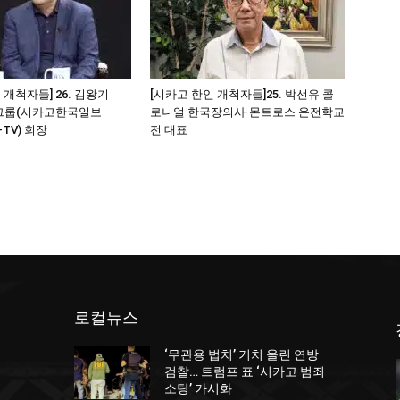
 개척자들] 26. 김왕기
[시카고 한인 개척자들]25. 박선유 콜
그룹(시카고한국일보
로니얼 한국장의사·몬트로스 운전학교
-TV) 회장
전 대표
로컬뉴스
‘무관용 법치’ 기치 올린 연방
던
검찰… 트럼프 표 ‘시카고 범죄
소탕’ 가시화