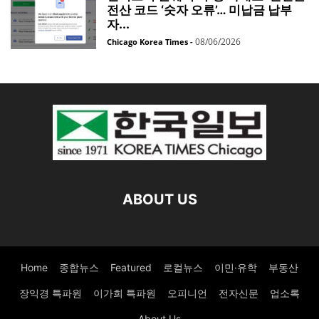
전산 코드 ‘숫자 오류’… 미납금 납부
자...
08/06/2026
Chicago Korea Times
-
ABOUT US
Home
종합뉴스
Featured
로컬뉴스
이민·유학
부동산
장익경 특파원
이가희 특파원
오피니언
전자신문
업소록
About Us