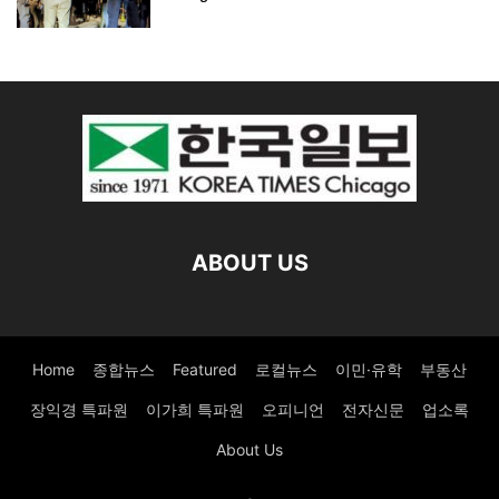
ABOUT US
Home
종합뉴스
Featured
로컬뉴스
이민·유학
부동산
장익경 특파원
이가희 특파원
오피니언
전자신문
업소록
About Us