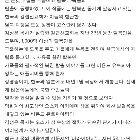
은 온갖 위험을 무릅쓰고 탈북 가족들의
탈출에 동행하였고, 이 작품에는 탈북민 돕기에 앞장서고 있는
한국의 갈렙선교회가 이들의 험난한
탈북 과정을 도운 상황이 고스란히 담겨 있다.
김성은 목사가 설립한 갈렙선교회는 지난 23년 동안 탈북민을
도우며, 1,000명 이상의 탈북민을
구출하는데 도움을 주고 이들에게 복음을 전하며 한국에서의 자
립을 돕고있다. 자유를 향한 탈북민
가족들의 필사적인 북한 탈출 이야기를 그린 비욘드 유토피아
영화는 애플티비를 통해 현재
상영중이며, 한국과 일본에도 내년 1월 극장에서 개봉된다. 전세
계 많은이들에게 북한 주민들의
열악한 현실을 알릴 수 있는 기회가 될 것으로 보인다
영화계의 최고상인 오스카 아카데미 상을 위하여 힘찬 발걸음을
내딯고 있는 비욘드 유토피아팀의
김성은 목사는 오스카 상 수상의 절차가 단순한 단계가 아니라
여러단계가 있다고 말한다.
최근 미국의 대중연예 전문지인 ‘버라이어티’는 지난 5일 내년