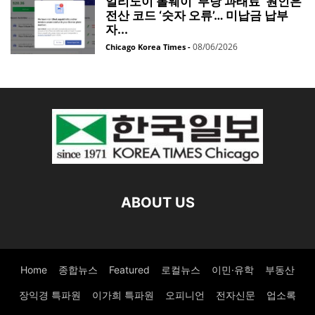
일리노이 톨웨이 ‘부당 과태료’ 원인은
전산 코드 ‘숫자 오류’… 미납금 납부
자...
08/06/2026
Chicago Korea Times
-
ABOUT US
Home
종합뉴스
Featured
로컬뉴스
이민·유학
부동산
장익경 특파원
이가희 특파원
오피니언
전자신문
업소록