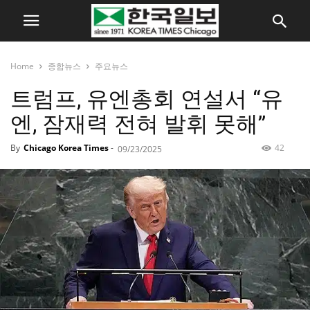
Home
종합뉴스
주요뉴스
트럼프, 유엔총회 연설서 “유
엔, 잠재력 전혀 발휘 못해”
By
Chicago Korea Times
-
42
09/23/2025