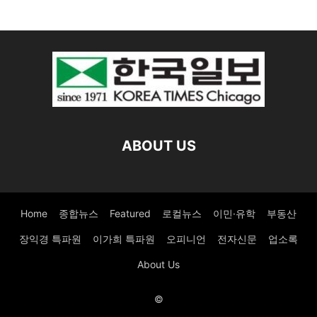
ABOUT US
Home
종합뉴스
Featured
로컬뉴스
이민·유학
부동산
장익경 특파원
이가희 특파원
오피니언
전자신문
업소록
About Us
©