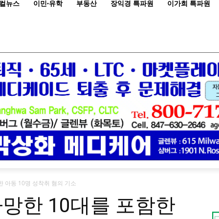
컬뉴스
이민·유학
부동산
장익경 특파원
이가희 특파원
한 아동 10명 성착취 혐의 기소
사망한 10대를 포함한