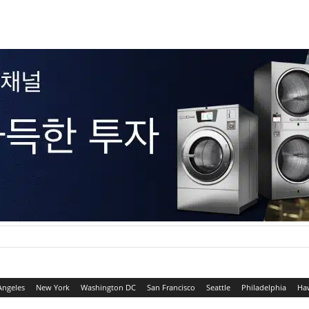
Angeles
New York
Washington DC
San Francisco
Seattle
Philadelphia
Ha