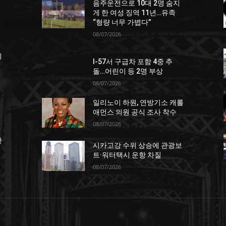
음주운전으로 10대 2명 숨지
게 한 여성 징역 11년…유족
“형량 너무 가볍다”
08/07/2026
죄
I-57서 구급차 포함 4중 추
돌…어린이 등 2명 부상
08/07/2026
일리노이 하원, 연방기소 캐롤
애먼스 의원 공식 조사 착수
08/07/2026
한
시카고강 수위 상승에 관광보
트·워터택시 운항 차질
08/07/2026