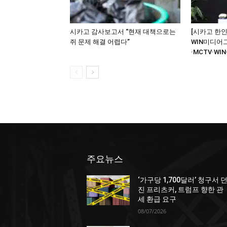
시카고 감사보고서 “현재 대책으로는
[시카고 한인
쥐 문제 해결 어렵다”
WIN미디어
·MCTV·WIN
주요뉴스
‘가구당 1,700달러’ 청구서 
진 프리츠커, 트럼프 향한 관
세 환급 요구
08/07/2026