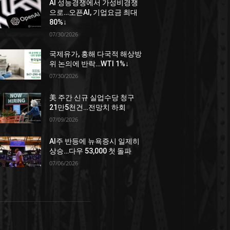
AI 성능경쟁에서 가성비경쟁
으로…오픈AI, 기업요금 최대
80%↓
07/30/2026
국제유가, 홍해 다국적 해상방
위 논의에 반락…WTI 1%↓
07/30/2026
美 주간 신규 실업수당 청구
21만5천건…전망치 하회
07/09/2026
AI주 반등에 뉴욕증시 일제히
상승…다우 53,000 첫 돌파
07/06/2026