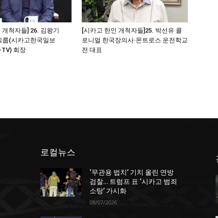
 개척자들] 26. 김왕기
[시카고 한인 개척자들]25. 박선유 콜
그룹(시카고한국일보
로니얼 한국장의사·몬트로스 운전학교
-TV) 회장
전 대표
로컬뉴스
‘무관용 법치’ 기치 올린 연방
던
검찰… 트럼프 표 ‘시카고 범죄
소탕’ 가시화
08/07/2026