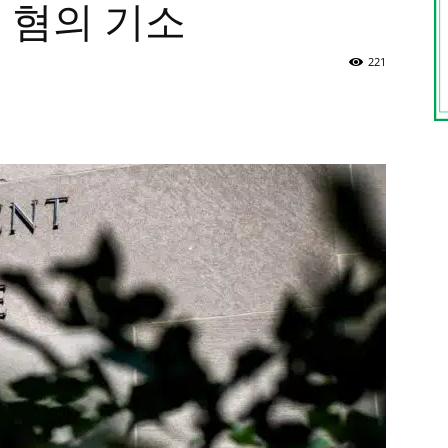
 혐의 기소
221