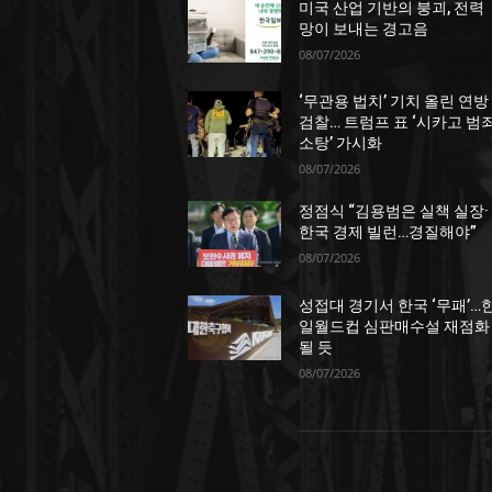
미국 산업 기반의 붕괴, 전력
망이 보내는 경고음
08/07/2026
‘무관용 법치’ 기치 올린 연방
검찰… 트럼프 표 ‘시카고 범
소탕’ 가시화
08/07/2026
정점식 “김용범은 실책 실장·
한국 경제 빌런…경질해야”
08/07/2026
성접대 경기서 한국 ‘무패’…
일월드컵 심판매수설 재점화
될 듯
08/07/2026