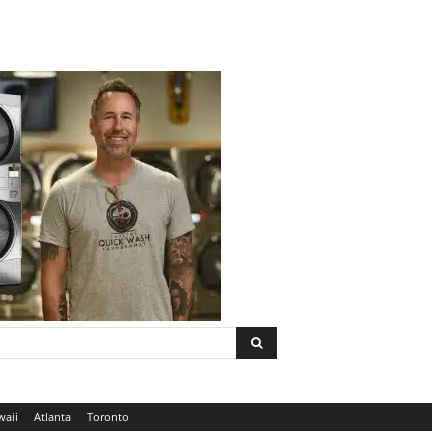
waii
Atlanta
Toronto