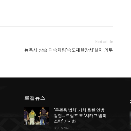
Next article
뉴욕시 상습 과속차량‘속도제한장치’설치 의무
로컬뉴스
‘무관용 법치’ 기치 올린 연방
던
검찰… 트럼프 표 ‘시카고 범죄
소탕’ 가시화
08/07/2026