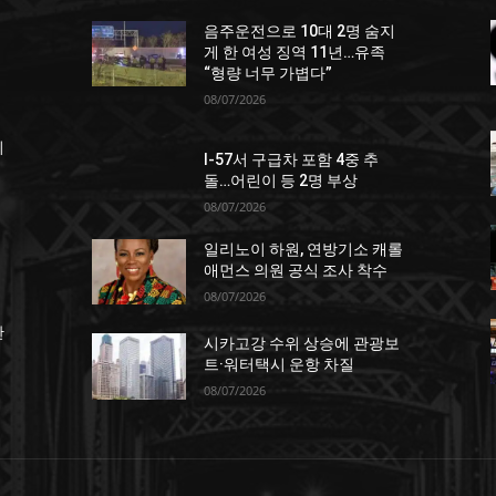
음주운전으로 10대 2명 숨지
게 한 여성 징역 11년…유족
“형량 너무 가볍다”
08/07/2026
죄
I-57서 구급차 포함 4중 추
돌…어린이 등 2명 부상
08/07/2026
일리노이 하원, 연방기소 캐롤
애먼스 의원 공식 조사 착수
08/07/2026
한
시카고강 수위 상승에 관광보
트·워터택시 운항 차질
08/07/2026