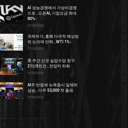
AI 성능경쟁에서 가성비경쟁
으로…오픈AI, 기업요금 최대
80%↓
07/30/2026
국제유가, 홍해 다국적 해상방
위 논의에 반락…WTI 1%↓
07/30/2026
美 주간 신규 실업수당 청구
21만5천건…전망치 하회
07/09/2026
AI주 반등에 뉴욕증시 일제히
상승…다우 53,000 첫 돌파
07/06/2026