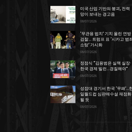
미국 산업 기반의 붕괴, 전력
망이 보내는 경고음
08/07/2026
‘무관용 법치’ 기치 올린 연방
검찰… 트럼프 표 ‘시카고 범
소탕’ 가시화
08/07/2026
정점식 “김용범은 실책 실장·
한국 경제 빌런…경질해야”
08/07/2026
성접대 경기서 한국 ‘무패’…
일월드컵 심판매수설 재점화
될 듯
08/07/2026