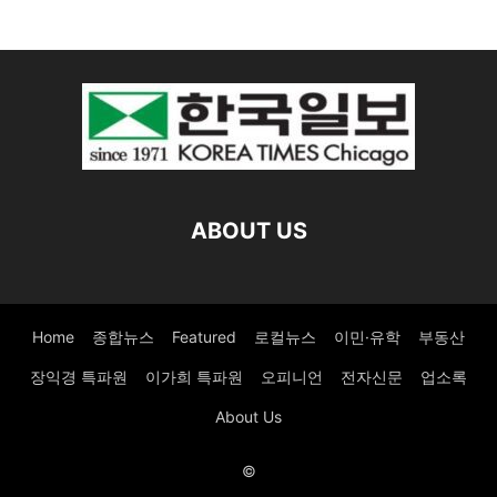
ABOUT US
Home
종합뉴스
Featured
로컬뉴스
이민·유학
부동산
장익경 특파원
이가희 특파원
오피니언
전자신문
업소록
About Us
©