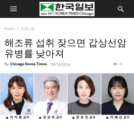
Home
오피니언
해조류 섭취 잦으면 갑상선암
유병률 낮아져
By
Chicago Korea Times
-
34
09/18/2024