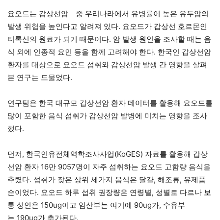
요오드는 갑상선암 중 우리나라에서 유병률이 높은 유두암의
발생 위험을 높인다고 알려져 있다. 요오드가 갑상선 호르몬인
티록신의 원료가 되기 때문이다. 암 발생 원인을 조사할 때는 음
식 외에 인종적 요인 등을 함께 고려해야 한다. 한국인 갑상선암
환자를 대상으로 요오드 섭취와 갑상선암 발생 간 영향을 살펴
본 연구는 드물었다.
연구팀은 한국 대규모 갑상선암 환자 데이터를 활용해 요오드를
많이 포함한 음식 섭취가 갑상선암 발병에 미치는 영향을 조사
했다.
먼저, 한국인유전체역학조사사업(KoGES) 자료를 활용해 갑상
선암 환자 16만 9057명이 자주 섭취하는 요오드 고함량 음식을
추렸다. 섭취가 잦은 상위 세가지 음식은 달걀, 해조류, 유제품
순이었다. 요오드 하루 섭취 권장량은 연령별, 성별로 다르나 보
통 성인은 150ug이고 임산부는 여기에 90ug가, 수유부
는 190ug가 추가된다.