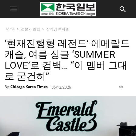
Home
전문가 칼럼
장익경 특파원
‘현재진행형 레전드’ 에메랄드
캐슬, 여름 싱글 ‘SUMMER
LOVE’로 컴백… “이 멤버 그대
로 굳건히”
By
Chicago Korea Times
-
06/12/2026