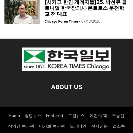
[시카고 한인 개척자들]25. 박선유 콜
로니얼 한국장의사·몬트로스 운전학
교 전 대표
07/17/2026
Chicago Korea Times
-
ABOUT US
Home
종합뉴스
Featured
로컬뉴스
이민·유학
부동산
장익경 특파원
이가희 특파원
오피니언
전자신문
업소록