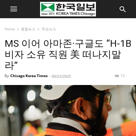
Home
종합뉴스
주요뉴스
MS 이어 아마존·구글도 “H-1B
비자 소유 직원 美 떠나지말
라”
By
Chicago Korea Times
-
15
09/22/2025