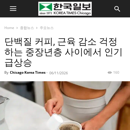
Home
종합뉴스
주요뉴스
단백질 커피, 근육 감소 걱정
하는 중장년층 사이에서 인기
급상승
By
Chicago Korea Times
-
160
06/11/2026