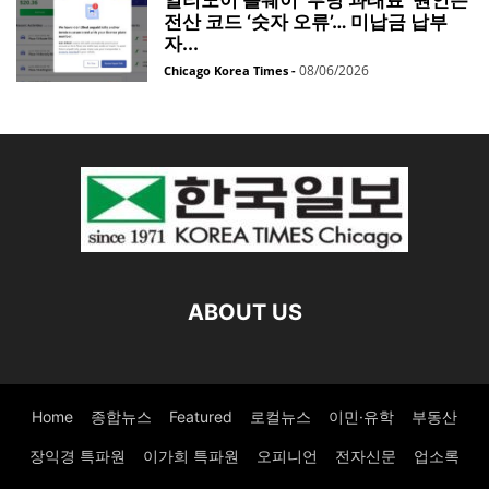
전산 코드 ‘숫자 오류’… 미납금 납부
자...
08/06/2026
Chicago Korea Times
-
ABOUT US
Home
종합뉴스
Featured
로컬뉴스
이민·유학
부동산
장익경 특파원
이가희 특파원
오피니언
전자신문
업소록