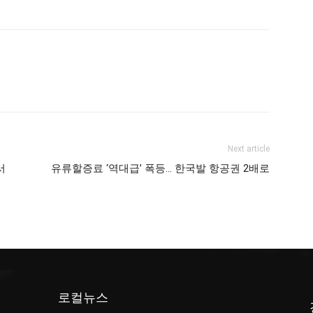
Next article
서
유류할증료 ‘역대급’ 폭등… 한국발 항공권 2배로
로컬뉴스