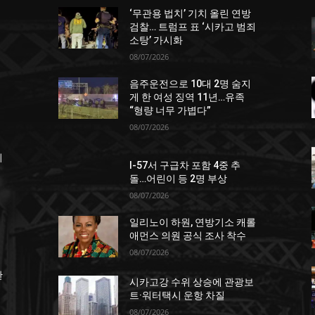
‘무관용 법치’ 기치 올린 연방
던
검찰… 트럼프 표 ‘시카고 범죄
소탕’ 가시화
08/07/2026
음주운전으로 10대 2명 숨지
게 한 여성 징역 11년…유족
“형량 너무 가볍다”
08/07/2026
죄
I-57서 구급차 포함 4중 추
돌…어린이 등 2명 부상
08/07/2026
일리노이 하원, 연방기소 캐롤
애먼스 의원 공식 조사 착수
08/07/2026
한
시카고강 수위 상승에 관광보
트·워터택시 운항 차질
08/07/2026