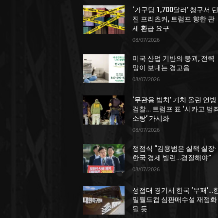
‘가구당 1,700달러’ 청구서 
진 프리츠커, 트럼프 향한 관
세 환급 요구
08/07/2026
미국 산업 기반의 붕괴, 전력
망이 보내는 경고음
08/07/2026
‘무관용 법치’ 기치 올린 연방
검찰… 트럼프 표 ‘시카고 범
소탕’ 가시화
08/07/2026
정점식 “김용범은 실책 실장·
한국 경제 빌런…경질해야”
08/07/2026
성접대 경기서 한국 ‘무패’…
일월드컵 심판매수설 재점화
될 듯