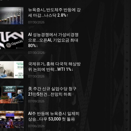
뉴욕증시, 반도체주 반등에 강
세 마감…나스닥 2.8%↑
07/30/2026
AI 성능경쟁에서 가성비경쟁
으로…오픈AI, 기업요금 최대
80%↓
07/30/2026
국제유가, 홍해 다국적 해상방
위 논의에 반락…WTI 1%↓
07/30/2026
美 주간 신규 실업수당 청구
21만5천건…전망치 하회
07/09/2026
AI주 반등에 뉴욕증시 일제히
상승…다우 53,000 첫 돌파
07/06/2026