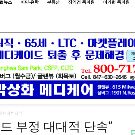
컬뉴스
이민·유학
부동산
장익경 특파원
이가희 특파원
정 대대적 단속”
드 부정 대대적 단속”