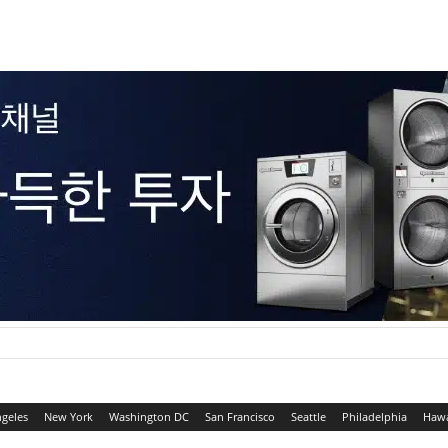
ngeles
New York
Washington DC
San Francisco
Seattle
Philadelphia
Hawa