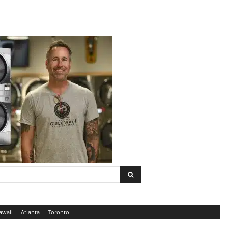
awaii
Atlanta
Toronto