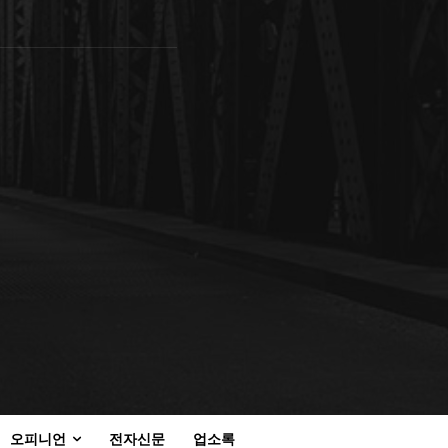
오피니언
전자신문
업소록