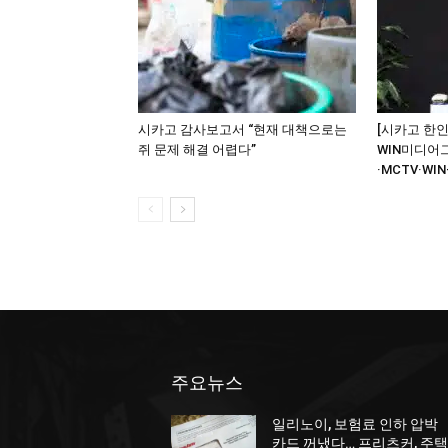
시카고 감사보고서 “현재 대책으로는
[시카고 한인
쥐 문제 해결 어렵다”
WIN미디어
·MCTV·WIN
주요뉴스
일리노이, 보험료 인하 압박
카드 꺼냈다… 프리츠커, 주택