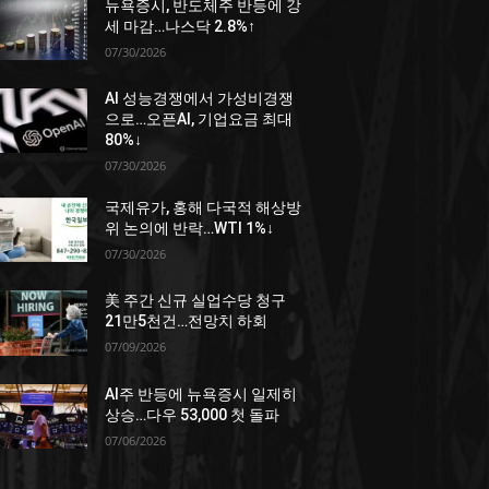
뉴욕증시, 반도체주 반등에 강
세 마감…나스닥 2.8%↑
07/30/2026
AI 성능경쟁에서 가성비경쟁
으로…오픈AI, 기업요금 최대
80%↓
07/30/2026
국제유가, 홍해 다국적 해상방
위 논의에 반락…WTI 1%↓
07/30/2026
美 주간 신규 실업수당 청구
21만5천건…전망치 하회
07/09/2026
AI주 반등에 뉴욕증시 일제히
상승…다우 53,000 첫 돌파
07/06/2026