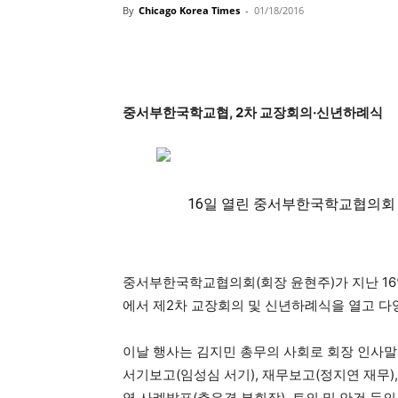
By
Chicago Korea Times
-
01/18/2016
중서부한국학교협
, 2
차 교장회의
·
신년하례식
16
일 열린 중서부한국학교협의회
중서부한국학교협의회
(
회장 윤현주
)
가 지난
16
에서 제
2
차 교장회의 및 신년하례식을 열고 다
이날 행사는 김지민 총무의 사회로 회장 인사말
서기보고
(
임성심 서기
),
재무보고
(
정지연 재무
)
영 사례발표
(
추은경 부회장
),
토의 및 안건 등