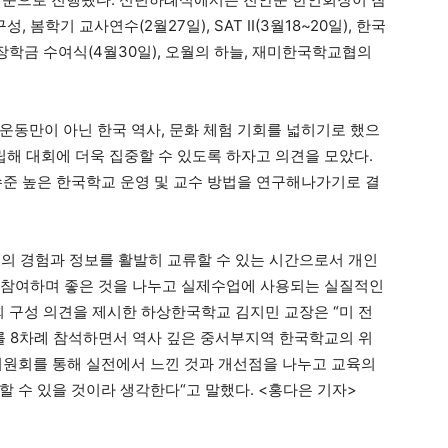
구성
,
봄학기 교사연수
(2
월
27
일
), SAT II(3
월
18~20
일
),
한국
 장학금 수여식
(4
월
30
일
),
오월의 하늘
,
재미한국학교협의
운동만이 아닌 한국 역사
,
문화 체험 기회를 넓히기로 했으
립해 대회에 더욱 집중할 수 있도록 하자고 의견을 모았다
.
수준 높은 한국학교 운영 및 교수 방법을 연구해나가기로 결
의 경험과 정보를 활발히 교류할 수 있는 시간으로서 개인
 참여하며 좋은 것을 나누고 실제수업에 사용되는 실질적인
 구성 의견을 제시한 하상한국학교 김지민 교장은
“
미 전
를
8
차례 참석하면서 역사 깊은 중서부지역 한국학교의 위
원회를 통해 실전에서 느낀 것과 개선점을 나누고 교육의
할 수 있을 것이라 생각한다
“
고 말했다
. <
홍다은 기자
>