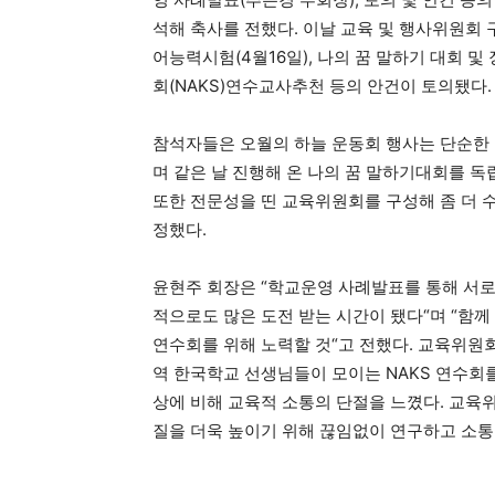
석해 축사를 전했다
.
이날 교육 및 행사위원회 
어능력시험
(4
월
16
일
),
나의 꿈 말하기 대회 및
회
(NAKS)
연수교사추천 등의 안건이 토의됐다
.
참석자들은 오월의 하늘 운동회 행사는 단순한 
며 같은 날 진행해 온 나의 꿈 말하기대회를 독
또한 전문성을 띤 교육위원회를 구성해 좀 더 
정했다
.
윤현주 회장은
“
학교운영 사례발표를 통해 서로
적으로도 많은 도전 받는 시간이 됐다
“
며
“
함께
연수회를 위해 노력할 것
“
고 전했다
.
교육위원회
역 한국학교 선생님들이 모이는
NAKS
연수회
상에 비해 교육적 소통의 단절을 느꼈다
.
교육위
질을 더욱 높이기 위해 끊임없이 연구하고 소통