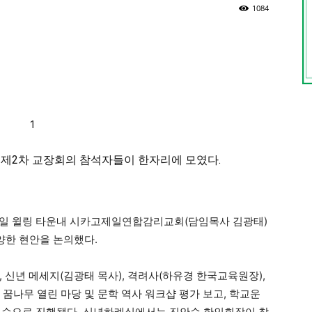
1084
 제
2
차 교장회의 참석자들이 한자리에 모였다
.
일 윌링 타운내 시카고제일연합감리교회
(
담임목사 김광태
)
양한 현안을 논의했다
.
,
신년 메세지
(
김광태 목사
),
격려사
(
하유경 한국교육원장
),
,
꿈나무 열린 마당 및 문학 역사 워크샵 평가 보고
,
학교운
의 순으로 진행됐다
.
신년하례식에서는 진안순 한인회장이 참