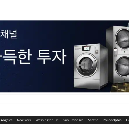
 Angeles
New York
Washington DC
San Francisco
Seattle
Philadelphia
H