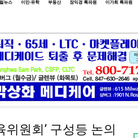
컬뉴스
이민·유학
부동산
장익경 특파원
이가희 특파원
 ‘교육위원회’ 구성등 논의