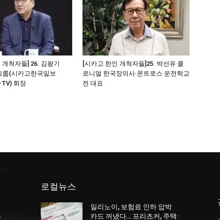
 개척자들] 26. 김왕기
[시카고 한인 개척자들]25. 박선유 콜
그룹(시카고한국일보
로니얼 한국장의사·몬트로스 운전학교
-TV) 회장
전 대표
로컬뉴스
일리노이, 보험료 인하 압박
카드 꺼냈다… 프리츠커, 주택·
·