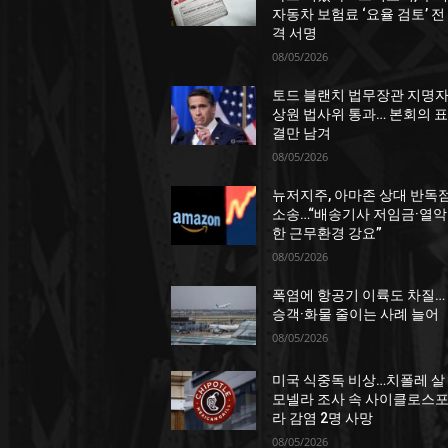
자동차 보험료 ‘요율 검토’ 전
격 서명
08/05/2026
토드 블랜치 법무장관 지명자
상원 법사위 통과… 본회의 표
결만 남겨
08/05/2026
뉴저지주, 아마존 상대 반독
소송…“배송기사 저임금·열악
한 근무환경 강요”
08/05/2026
폭염에 항공기 이륙도 차질…
승객·화물 줄이는 사례 늘어
08/05/2026
미국 식중독 비상…치폴레 살
모넬라 조사 속 사이클로스
라 감염 2명 사망
08/05/2026