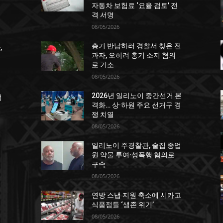
자동차 보험료 ‘요율 검토’ 전
격 서명
08/05/2026
총기 반납하러 경찰서 찾은 전
,
과자, 오히려 총기 소지 혐의
로 기소
08/05/2026
2026년 일리노이 중간선거 본
점
격화… 상·하원 주요 선거구 경
쟁 치열
08/05/2026
일리노이 주경찰관, 술집 종업
원 약물 투여·성폭행 혐의로
구속
08/05/2026
연방 스냅 지원 축소에 시카고
포
식품점들 ‘생존 위기’
08/05/2026