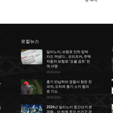
응 확대
로컬뉴스
일리노이, 보험료 인하 압박
카드 꺼냈다… 프리츠커, 주택·
·
자동차 보험료 ‘요율 검토’ 전
격 서명
08/05/2026
총기 반납하러 경찰서 찾은 전
,
과자, 오히려 총기 소지 혐의
로 기소
08/05/2026
2026년 일리노이 중간선거 본
점
격화… 상·하원 주요 선거구 경