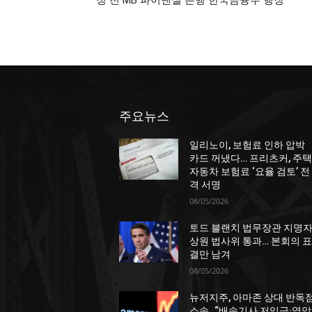
정 전 MB 파이낸셜 은행 한국금융부 행장
주요뉴스
일리노이, 보험료 인하 압박
카드 꺼냈다… 프리츠커, 주택
자동차 보험료 ‘요율 검토’ 전
격 서명
08/05/2026
토드 블랜치 법무장관 지명자
상원 법사위 통과… 본회의 표
결만 남겨
08/05/2026
뉴저지주, 아마존 상대 반독
소송…“배송기사 저임금·열악