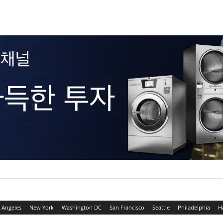
 Angeles
New York
Washington DC
San Francisco
Seattle
Philadelphia
H