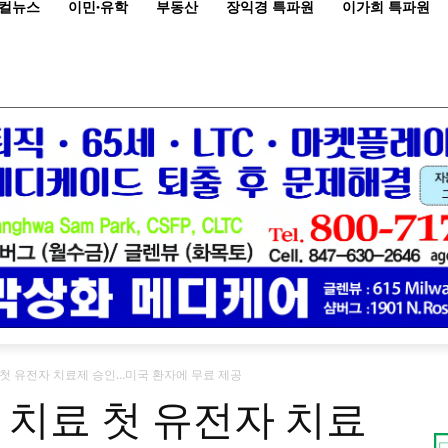
컬뉴스
이민·유학
부동산
장익경 특파원
이가희 특파원
료 첫 유전자 치료제 승인…미국 환자에 무료 제공
청 치료 첫 유전자 치료