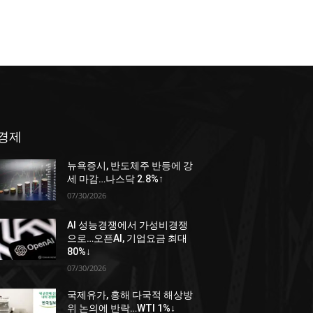
경제
뉴욕증시, 반도체주 반등에 강
세 마감…나스닥 2.8%↑
07/30/2026
AI 성능경쟁에서 가성비경쟁
으로…오픈AI, 기업요금 최대
80%↓
07/30/2026
국제유가, 홍해 다국적 해상방
위 논의에 반락…WTI 1%↓