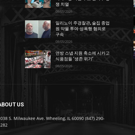
쟁 치열
08/05/2026
일리노이 주경찰관, 술집 종업
원 약물 투여·성폭행 혐의로
구속
08/05/2026
연방 스냅 지원 축소에 시카고
포
식품점들 ‘생존 위기’
08/05/2026
ABOUT US
038 S. Milwaukee Ave. Wheeling, IL 60090 (847) 290-
8282