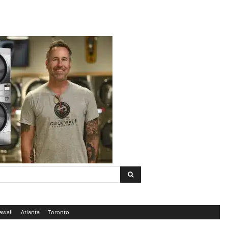
awaii
Atlanta
Toronto