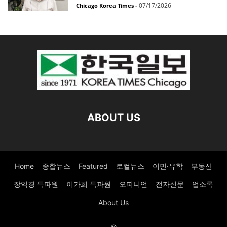
07/17/2026
Chicago Korea Times
-
ABOUT US
Home
종합뉴스
Featured
로컬뉴스
이민·유학
부동산
장익경 특파원
이가희 특파원
오피니언
전자신문
업소록
About Us