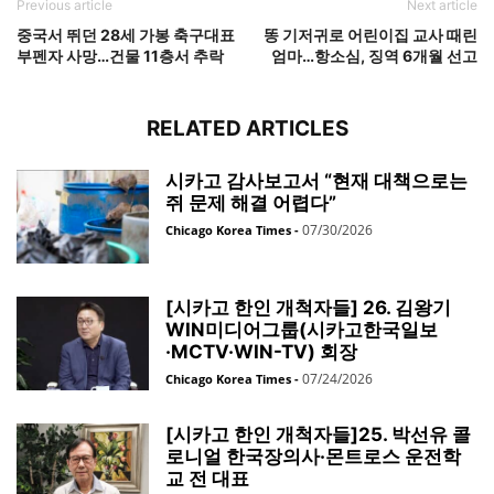
Previous article
Next article
중국서 뛰던 28세 가봉 축구대표
똥 기저귀로 어린이집 교사 때린
부펜자 사망…건물 11층서 추락
엄마…항소심, 징역 6개월 선고
RELATED ARTICLES
시카고 감사보고서 “현재 대책으로는
쥐 문제 해결 어렵다”
07/30/2026
Chicago Korea Times
-
[시카고 한인 개척자들] 26. 김왕기
WIN미디어그룹(시카고한국일보
·MCTV·WIN-TV) 회장
07/24/2026
Chicago Korea Times
-
[시카고 한인 개척자들]25. 박선유 콜
로니얼 한국장의사·몬트로스 운전학
교 전 대표