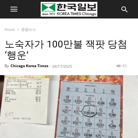
Home
종합뉴스
노숙자가 100만불 잭팟 당첨
‘행운’
By
Chicago Korea Times
-
43
04/17/2025