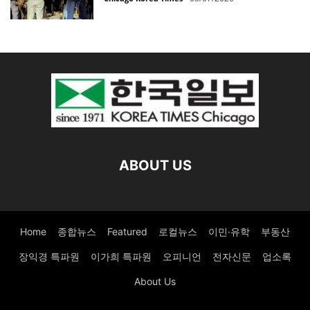
ABOUT US
Home
종합뉴스
Featured
로컬뉴스
이민·유학
부동산
장익경 특파원
이가희 특파원
오피니언
전자신문
업소록
About Us