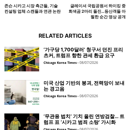
존슨 시카고 시장 측근들, 기술
글레이셔 국립공원서 하이킹 중
컨설팅 업체 스캔들과 연관 논란
회색곰 2마리 돌진…등산객들 아
찔한 순간 영상 공개
RELATED ARTICLES
‘가구당 1,700달러’ 청구서 던진 프리
츠커, 트럼프 향한 관세 환급 요구
08/07/2026
Chicago Korea Times
-
미국 산업 기반의 붕괴, 전력망이 보내
는 경고음
08/07/2026
Chicago Korea Times
-
‘무관용 법치’ 기치 올린 연방검찰… 트
럼프 표 ‘시카고 범죄 소탕’ 가시화
08/07/2026
Chicago Korea Times
-