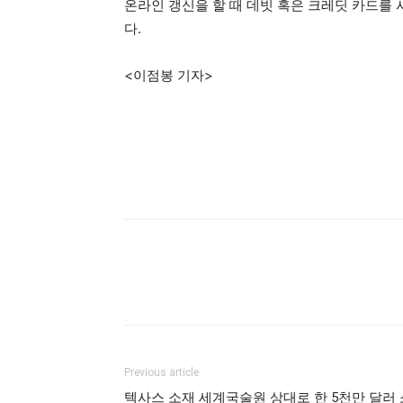
온라인 갱신을 할 때 데빗 혹은 크레딧 카드를
다.
<이점봉 기자>
Previous article
텍사스 소재 세계국술원 상대로 한 5천만 달러 