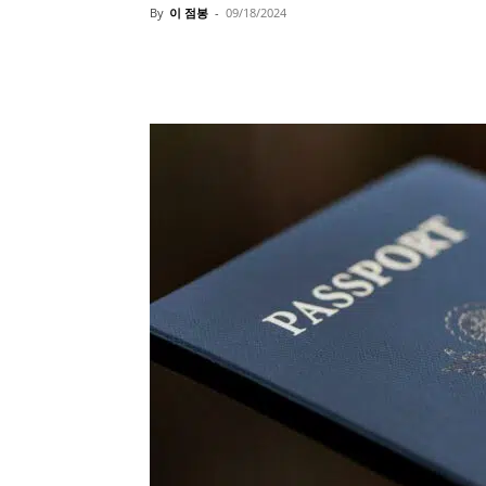
By
이 점봉
-
09/18/2024