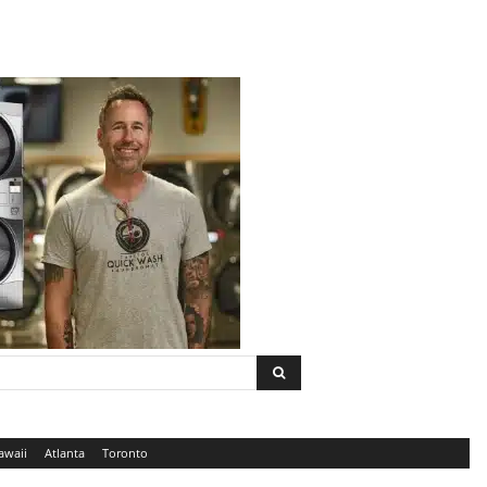
awaii
Atlanta
Toronto