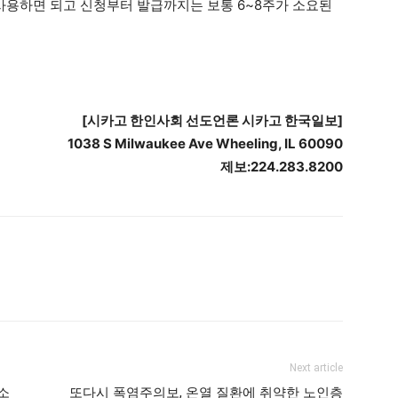
 사용하면 되고 신청부터 발급까지는 보통 6~8주가 소요된
[
시카고
한인사회
선도언론
시카고
한국일보
]
1038 S Milwaukee Ave Wheeling, IL 60090
제보
:224.283.8200
Next article
소
또다시 폭염주의보, 온열 질환에 취약한 노인층