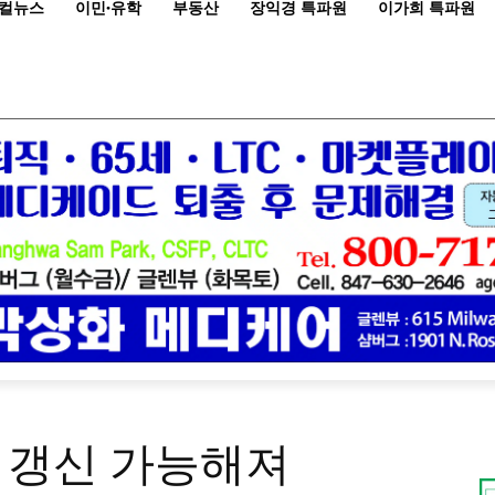
컬뉴스
이민·유학
부동산
장익경 특파원
이가희 특파원
 갱신 가능해져