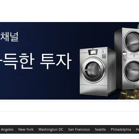
 Angeles
New York
Washington DC
San Francisco
Seattle
Philadelphia
H