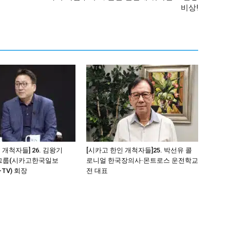
비상!
 개척자들] 26. 김왕기
[시카고 한인 개척자들]25. 박선유 콜
그룹(시카고한국일보
로니얼 한국장의사·몬트로스 운전학교
-TV) 회장
전 대표