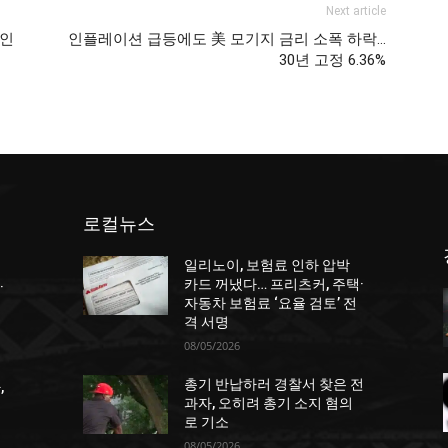
Next article
범인
인플레이션 급등에도 美 모기지 금리 소폭 하락…
30년 고정 6.36%
로컬뉴스
일리노이, 보험료 인하 압박
카드 꺼냈다… 프리츠커, 주택·
·
자동차 보험료 ‘요율 검토’ 전
격 서명
08/05/2026
총기 반납하러 경찰서 찾은 전
,
과자, 오히려 총기 소지 혐의
로 기소
08/05/2026