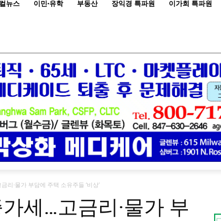
컬뉴스
이민·유학
부동산
장익경 특파원
이가희 특파원
금리·물가 부담에 주택 소유주들 ‘비상’
증가세…고금리·물가 부