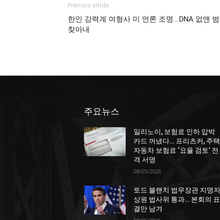
Previous article
한인 강력계 여형사 미 언론 조명….DNA 없앤 
찾아내
주요뉴스
일리노이, 보험료 인하 압박
카드 꺼냈다… 프리츠커, 주택
자동차 보험료 ‘요율 검토’ 전
격 서명
08/05/2026
토드 블랜치 법무장관 지명자
상원 법사위 통과… 본회의 표
결만 남겨