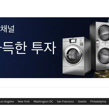
Los Angeles
New York
Washington DC
San Francisco
Seattle
Philadelphia