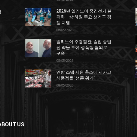
2026년 일리노이 중간선거 본
점
격화… 상·하원 주요 선거구 경
쟁 치열
08/05/2026
일리노이 주경찰관, 술집 종업
원 약물 투여·성폭행 혐의로
구속
08/05/2026
연방 스냅 지원 축소에 시카고
포
식품점들 ‘생존 위기’
08/05/2026
ABOUT US