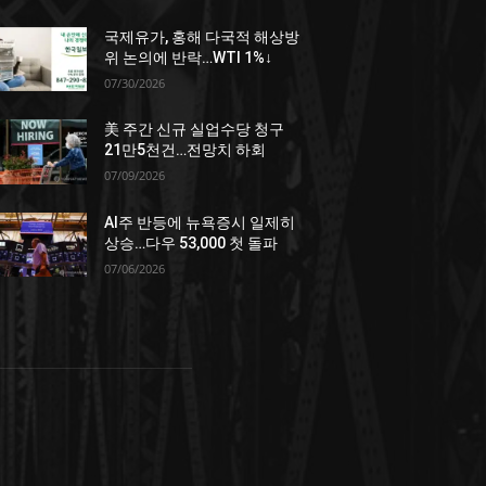
국제유가, 홍해 다국적 해상방
위 논의에 반락…WTI 1%↓
07/30/2026
美 주간 신규 실업수당 청구
21만5천건…전망치 하회
07/09/2026
AI주 반등에 뉴욕증시 일제히
상승…다우 53,000 첫 돌파
07/06/2026