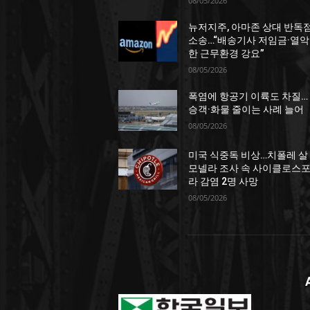
08/05/2026
뉴저지주, 아마존 상대 반독
소송…“배송기사 저임금·열악
한 근무환경 강요”
08/05/2026
폭염에 항공기 이륙도 차질…
승객·화물 줄이는 사례 늘어
08/05/2026
미국 식중독 비상…치폴레 살
모넬라 조사 속 사이클로스
라 감염 2명 사망
08/05/2026