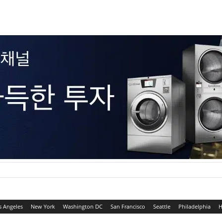
s Angeles
New York
Washington DC
San Francisco
Seattle
Philadelphia
H