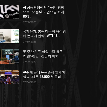
AI 성능경쟁에서 가성비경쟁
으로…오픈AI, 기업요금 최대
80%↓
07/30/2026
국제유가, 홍해 다국적 해상방
위 논의에 반락…WTI 1%↓
07/30/2026
美 주간 신규 실업수당 청구
21만5천건…전망치 하회
07/09/2026
AI주 반등에 뉴욕증시 일제히
상승…다우 53,000 첫 돌파
07/06/2026