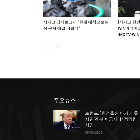
시카고 감사보고서 “현재 대책으로는
[시카고 한인
쥐 문제 해결 어렵다”
WIN미디어
·MCTV·WIN
주요뉴스
트럼프, ‘원정출산 아기에 美
시민권 부여 금지’ 행정명령
서명
08/06/2026