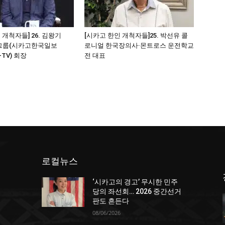
 개척자들] 26. 김왕기
[시카고 한인 개척자들]25. 박선유 콜
그룹(시카고한국일보
로니얼 한국장의사·몬트로스 운전학교
-TV) 회장
전 대표
로컬뉴스
‘시카고의 경고’ 무시한 민주
당의 좌선회… 2026 중간선거
판도 흔든다
08/06/2026