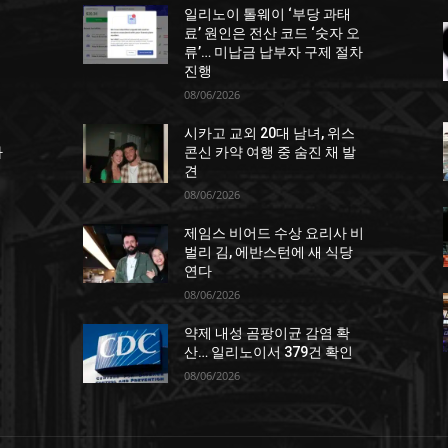
일리노이 톨웨이 ‘부당 과태
거
료’ 원인은 전산 코드 ‘숫자 오
류’… 미납금 납부자 구제 절차
진행
08/06/2026
시카고 교외 20대 남녀, 위스
차
콘신 카약 여행 중 숨진 채 발
견
08/06/2026
제임스 비어드 수상 요리사 비
벌리 김, 에반스턴에 새 식당
연다
08/06/2026
약제 내성 곰팡이균 감염 확
산… 일리노이서 379건 확인
08/06/2026