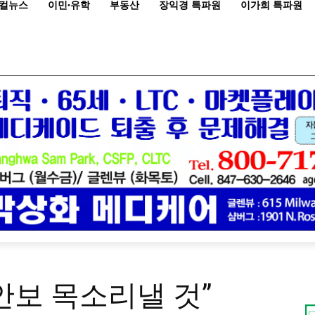
컬뉴스
이민·유학
부동산
장익경 특파원
이가희 특파원
안보 목소리낼 것”