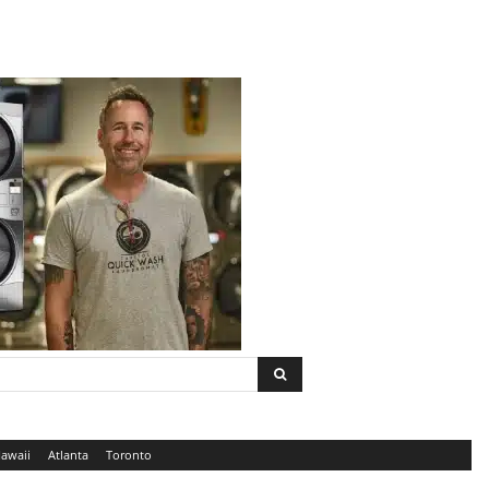
awaii
Atlanta
Toronto