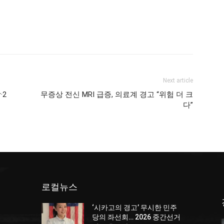
Next article
·2
무증상 전신 MRI 급증, 의료계 경고 “위험 더 크
다”
로컬뉴스
‘시카고의 경고’ 무시한 민주
당의 좌선회… 2026 중간선거