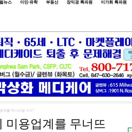
컬뉴스
이민·유학
부동산
장익경 특파원
이가희 특파원
용업계를 무너뜨릴 수도”
이 미용업계를 무너뜨