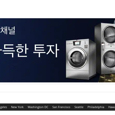
geles
New York
Washington DC
San Francisco
Seattle
Philadelphia
Hawa