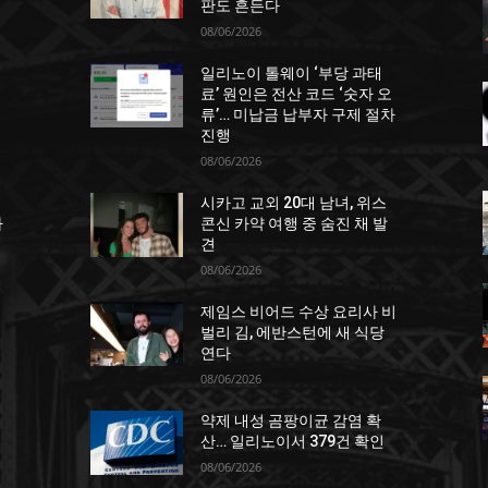
판도 흔든다
08/06/2026
일리노이 톨웨이 ‘부당 과태
거
료’ 원인은 전산 코드 ‘숫자 오
류’… 미납금 납부자 구제 절차
진행
08/06/2026
시카고 교외 20대 남녀, 위스
차
콘신 카약 여행 중 숨진 채 발
견
08/06/2026
제임스 비어드 수상 요리사 비
벌리 김, 에반스턴에 새 식당
연다
08/06/2026
약제 내성 곰팡이균 감염 확
산… 일리노이서 379건 확인
08/06/2026