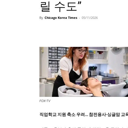
릴 수도”
By
Chicago Korea Times
-
05/11/2026
FOX-TV
직업학교 지원 축소 우려… 참전용사·싱글맘 교육