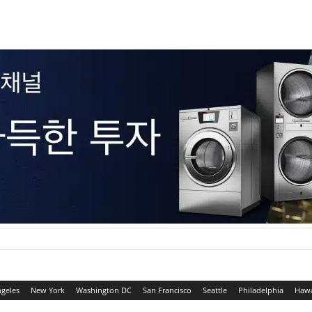
ngeles
New York
Washington DC
San Francisco
Seattle
Philadelphia
Hawa