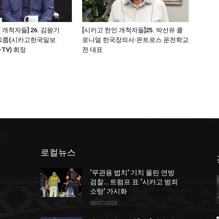
 개척자들] 26. 김왕기
[시카고 한인 개척자들]25. 박선유 콜
그룹(시카고한국일보
로니얼 한국장의사·몬트로스 운전학교
-TV) 회장
전 대표
로컬뉴스
‘무관용 법치’ 기치 올린 연방
던
검찰… 트럼프 표 ‘시카고 범죄
소탕’ 가시화
08/07/2026