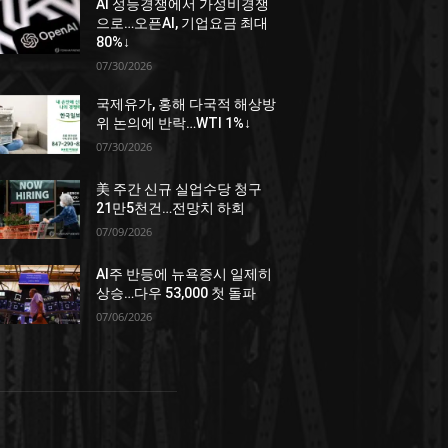
AI 성능경쟁에서 가성비경쟁
으로…오픈AI, 기업요금 최대
80%↓
07/30/2026
국제유가, 홍해 다국적 해상방
위 논의에 반락…WTI 1%↓
07/30/2026
美 주간 신규 실업수당 청구
21만5천건…전망치 하회
07/09/2026
AI주 반등에 뉴욕증시 일제히
상승…다우 53,000 첫 돌파
07/06/2026