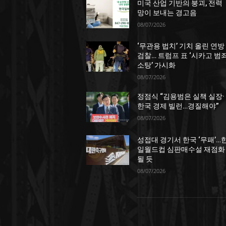
미국 산업 기반의 붕괴, 전력
망이 보내는 경고음
08/07/2026
‘무관용 법치’ 기치 올린 연방
검찰… 트럼프 표 ‘시카고 범
소탕’ 가시화
08/07/2026
정점식 “김용범은 실책 실장·
한국 경제 빌런…경질해야”
08/07/2026
성접대 경기서 한국 ‘무패’…
일월드컵 심판매수설 재점화
될 듯
08/07/2026