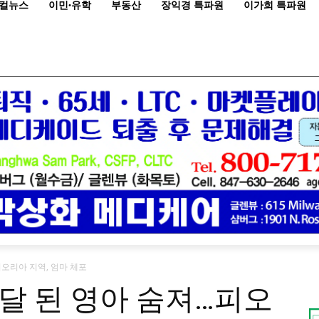
컬뉴스
이민·유학
부동산
장익경 특파원
이가희 특파원
오리아 지역, 엄마 체포
달 된 영아 숨져…피오