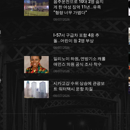
음주운전으로 10대 2명 숨지
게 한 여성 징역 11년…유족
“형량 너무 가볍다”
08/07/2026
죄
I-57서 구급차 포함 4중 추
돌…어린이 등 2명 부상
08/07/2026
일리노이 하원, 연방기소 캐롤
애먼스 의원 공식 조사 착수
08/07/2026
한
시카고강 수위 상승에 관광보
트·워터택시 운항 차질
08/07/2026