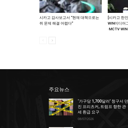
시카고 감사보고서 “현재 대책으로는
[시카고 한인
쥐 문제 해결 어렵다”
WIN미디어
·MCTV·WIN
주요뉴스
‘가구당 1,700달러’ 청구서 
진 프리츠커, 트럼프 향한 관
세 환급 요구
08/07/2026