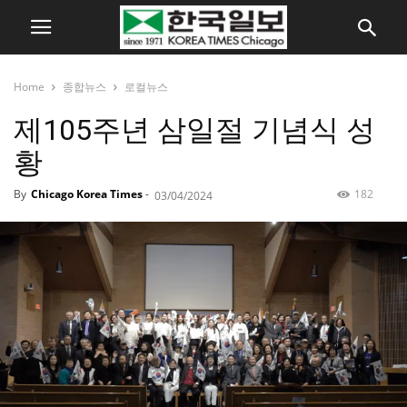
Home
종합뉴스
로컬뉴스
제105주년 삼일절 기념식 성
황
By
Chicago Korea Times
-
182
03/04/2024