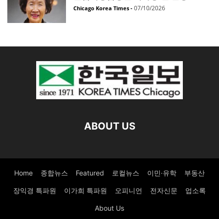
07/10/2026
Chicago Korea Times
-
ABOUT US
Home
종합뉴스
Featured
로컬뉴스
이민·유학
부동산
장익경 특파원
이가희 특파원
오피니언
전자신문
업소록
About Us