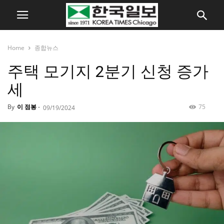
Home
종합뉴스
주택 모기지 2분기 신청 증가
세
By
이 점봉
-
75
09/19/2024