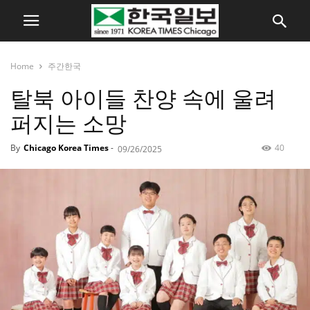
Home
주간한국
탈북 아이들 찬양 속에 울려
퍼지는 소망
By
Chicago Korea Times
-
40
09/26/2025