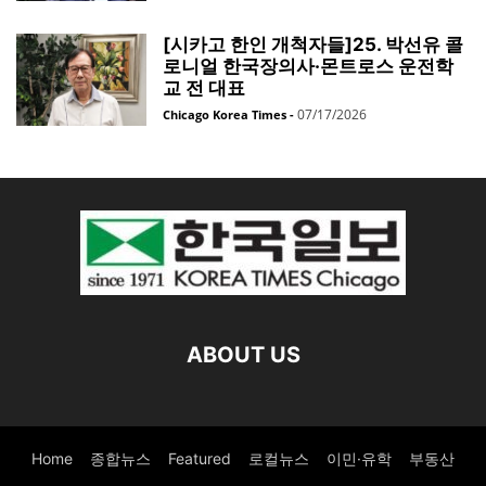
[시카고 한인 개척자들]25. 박선유 콜
로니얼 한국장의사·몬트로스 운전학
교 전 대표
07/17/2026
Chicago Korea Times
-
ABOUT US
Home
종합뉴스
Featured
로컬뉴스
이민·유학
부동산