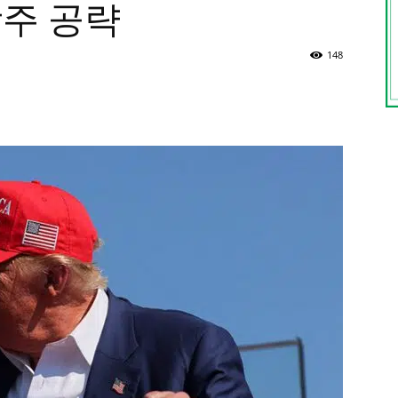
합주 공략
148