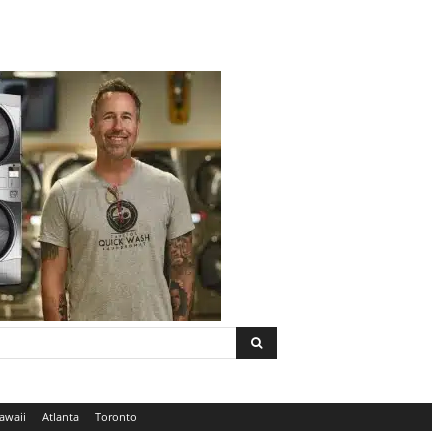
awaii
Atlanta
Toronto