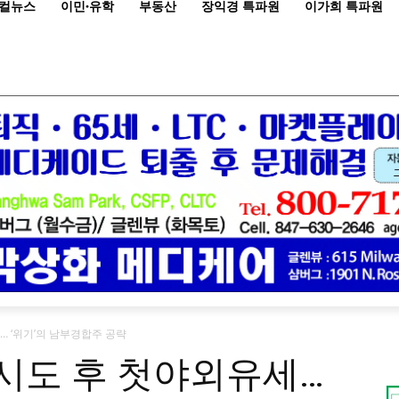
컬뉴스
이민·유학
부동산
장익경 특파원
이가희 특파원
… ‘위기’의 남부경합주 공략
살시도 후 첫야외유세…