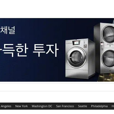
 Angeles
New York
Washington DC
San Francisco
Seattle
Philadelphia
H