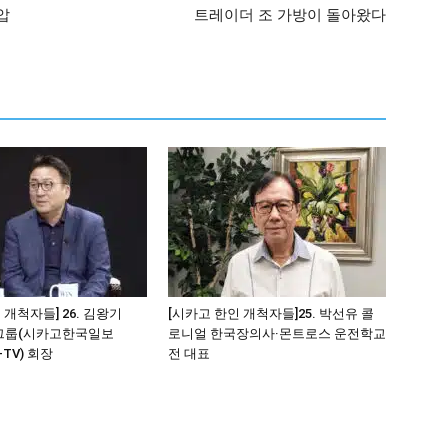
압
트레이더 조 가방이 돌아왔다
 개척자들] 26. 김왕기
[시카고 한인 개척자들]25. 박선유 콜
그룹(시카고한국일보
로니얼 한국장의사·몬트로스 운전학교
-TV) 회장
전 대표