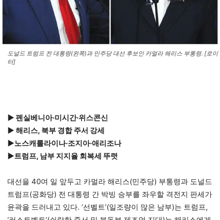
도널드 트럼프 전 대통령(왼쪽)과 민주당 대선 후보인 카멀라 해리스 부통령. [로이
터]
▶ 펜실베니아·미시간·위스콘신
▶ 해리스, 북부 경합 주서 강세
▶노스캐롤라이나·조지아·애리조나
▶트럼프, 남부 지지율 회복세 뚜렷
대선을 40여 일 앞두고 카멀라 해리스(민주당) 부통령과 도널드
트럼프(공화당) 전 대통령 간 박빙 승부를 좌우할 격전지 판세가
윤곽을 드러내고 있다. ‘선벨트’(일조량이 많은 남부)는 트럼프,
‘러스트벨트’(쇠락한 중서 및 북동부 제조업 지대)는 해리스에게