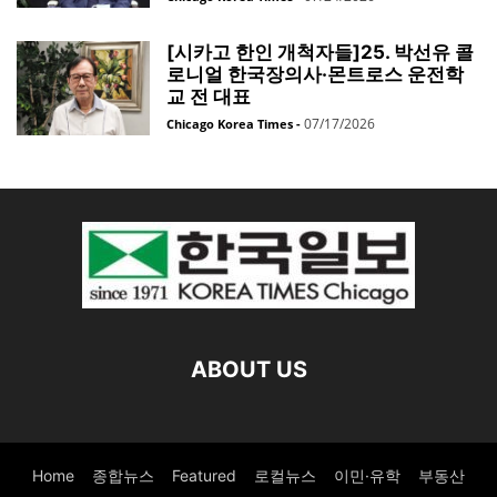
[시카고 한인 개척자들]25. 박선유 콜
로니얼 한국장의사·몬트로스 운전학
교 전 대표
07/17/2026
Chicago Korea Times
-
ABOUT US
Home
종합뉴스
Featured
로컬뉴스
이민·유학
부동산