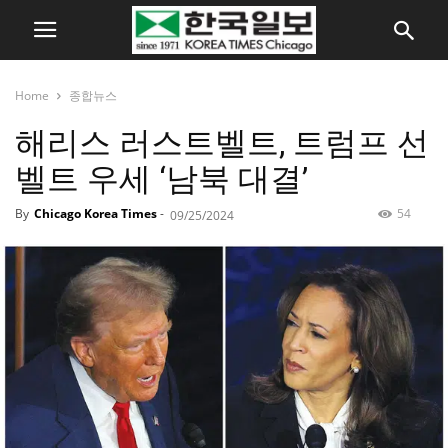
Home
종합뉴스
해리스 러스트벨트, 트럼프 선
벨트 우세 ‘남북 대결’
By
Chicago Korea Times
-
54
09/25/2024