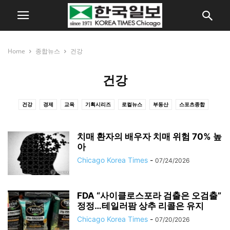
Home
종합뉴스
건강
건강
건강
경제
교육
기획시리즈
로컬뉴스
부동산
스포츠종합
시카고 라이프
시카고한국일보
연예
이민·유학
종교
주요뉴스
치매 환자의 배우자 치매 위험 70% 높
아
Chicago Korea Times
-
07/24/2026
FDA “사이클로스포라 검출은 오검출”
정정…테일러팜 상추 리콜은 유지
Chicago Korea Times
-
07/20/2026